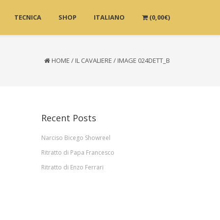
TECNICA
SHOP
ITALIANO
(
0,00
€
)
HOME
/
IL CAVALIERE
/
IMAGE 024DETT_B
Recent Posts
Narciso Bicego Showreel
Ritratto di Papa Francesco
Ritratto di Enzo Ferrari