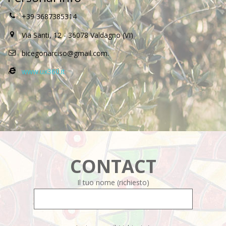
+39 3687385314
Via Santi, 12 - 36078 Valdagno (VI)
bicegonarciso@gmail.com.
www.ux360.it
CONTACT
Il tuo nome (richiesto)