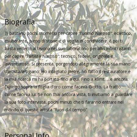
Biografia
Ti bastano pochi momenti per capire “l’uomo Narciso”: eclettico,
esuberante, pieno di storie e di voglia di condividere. E poi ti
basta vederlo al lavoro nel suo laboratorio per altri infiniti istanti
per capire “l’artista Narciso”: tecnico, fedele, originale e
avventuroso. Si presenta, porgendoti allegramente la sua mano
d’artista/artigiano: Ho intagliato pietre, ho fatto il restauratore e
la mia ricerca mi ha portato fino a qui. Fino a Klimt. …e ancora:
Dipingo sopra la foglia d’oro come faceva Giotto. La tratto
come faceva lui. Se non l’hai ancora vista, ti invitiamo a guardare
la sua foto-intervista, pochi minuti che ti faranno entrare nel
mondo di questo artista “fuori dal tempo”
Personal Info