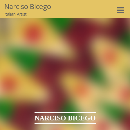
Narciso Bicego
Toggle
Italian Artist
naviga
NARCISO BICEGO