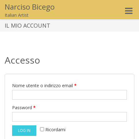
Narciso Bicego
Toggle
Italian Artist
naviga
IL MIO ACCOUNT
Accesso
Nome utente o indirizzo email
*
Password
*
Ricordami
LOG IN