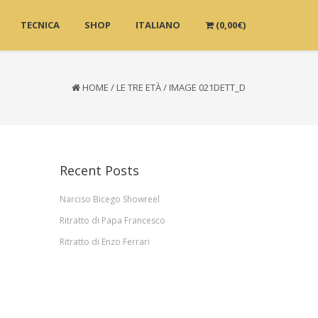
TECNICA
SHOP
ITALIANO
(
0,00
€
)
HOME
/
LE TRE ETÀ
/
IMAGE 021DETT_D
Recent Posts
Narciso Bicego Showreel
Ritratto di Papa Francesco
Ritratto di Enzo Ferrari