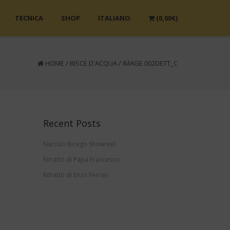
TECNICA
SHOP
ITALIANO
(
0,00
€
)
HOME
/
BISCE D'ACQUA
/
IMAGE 002DETT_C
Recent Posts
Narciso Bicego Showreel
Ritratto di Papa Francesco
Ritratto di Enzo Ferrari