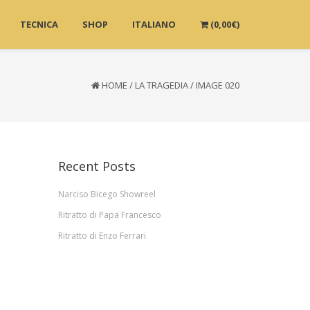
TECNICA
SHOP
ITALIANO
(
0,00
€
)
HOME
/
LA TRAGEDIA
/
IMAGE 020
Recent Posts
Narciso Bicego Showreel
Ritratto di Papa Francesco
Ritratto di Enzo Ferrari