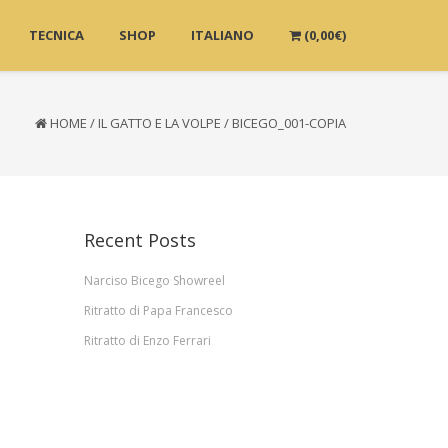
TECNICA
SHOP
ITALIANO
(
0,00
€
)
HOME
/
IL GATTO E LA VOLPE
/
BICEGO_001-COPIA
Recent Posts
Narciso Bicego Showreel
Ritratto di Papa Francesco
Ritratto di Enzo Ferrari