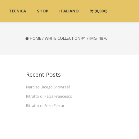
TECNICA
SHOP
ITALIANO
(
0,00
€
)
HOME
/
WHITE COLLECTION #1
/
IMG_4876
Recent Posts
Narciso Bicego Showreel
Ritratto di Papa Francesco
Ritratto di Enzo Ferrari