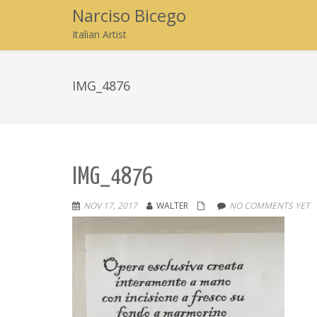
Narciso Bicego
Italian Artist
IMG_4876
IMG_4876
NOV 17, 2017
WALTER
NO COMMENTS YET