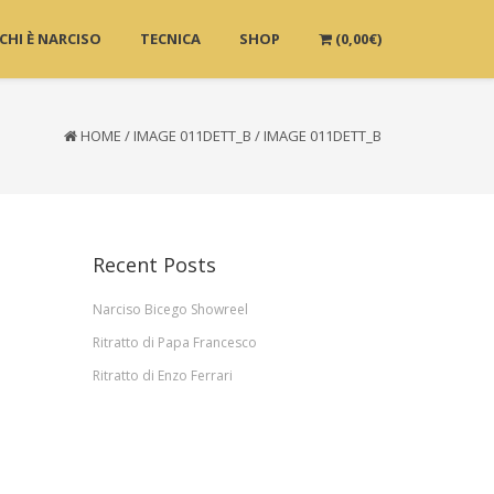
CHI È NARCISO
TECNICA
SHOP
(
0,00
€
)
HOME
/
IMAGE 011DETT_B
/
IMAGE 011DETT_B
Recent Posts
Narciso Bicego Showreel
Ritratto di Papa Francesco
Ritratto di Enzo Ferrari