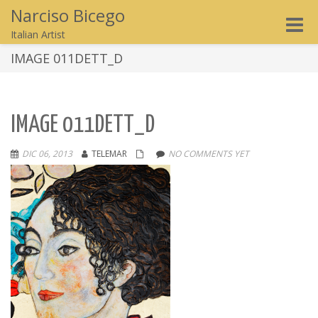
Narciso Bicego
Toggle
Italian Artist
naviga
IMAGE 011DETT_D
IMAGE 011DETT_D
DIC 06, 2013
TELEMAR
NO COMMENTS YET