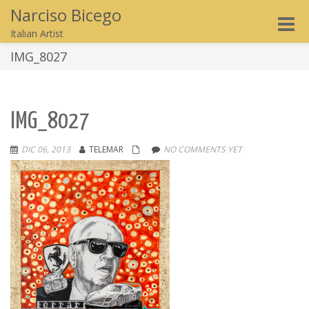
Narciso Bicego
Toggle
Italian Artist
naviga
IMG_8027
IMG_8027
DIC 06, 2013
TELEMAR
NO COMMENTS YET