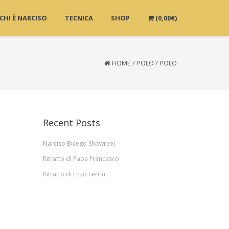
CHI È NARCISO
TECNICA
SHOP
(
0,00
€
)
HOME
/
POLO
/
POLO
Recent Posts
Narciso Bicego Showreel
Ritratto di Papa Francesco
Ritratto di Enzo Ferrari