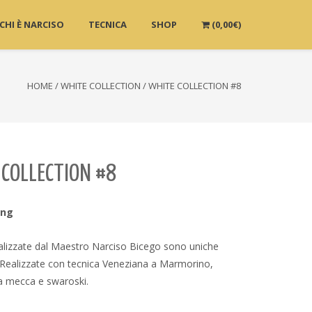
CHI È NARCISO
TECNICA
SHOP
(
0,00
€
)
HOME
/
WHITE COLLECTION
/ WHITE COLLECTION #8
COLLECTION #8
ing
alizzate dal Maestro Narciso Bicego sono uniche
i. Realizzate con tecnica Veneziana a Marmorino,
 a mecca e swaroski.