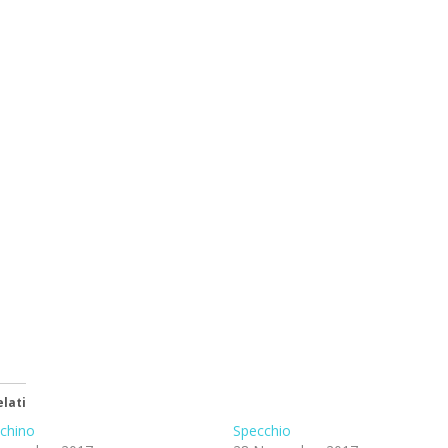
lati
cchino
Specchio