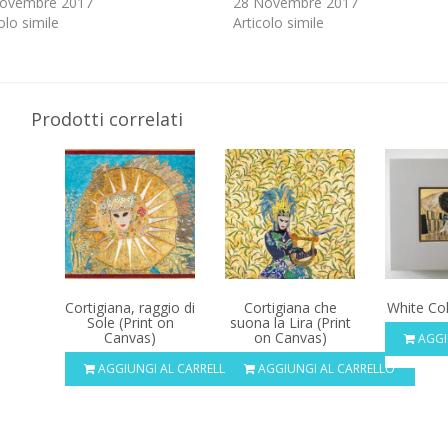
ovembre 2017
28 Novembre 2017
olo simile
Articolo simile
Prodotti correlati
Cortigiana, raggio di
Cortigiana che
White Col
Sole (Print on
suona la Lira (Print
Canvas)
on Canvas)
AGGI
AGGIUNGI AL CARRELLO
AGGIUNGI AL CARRELLO