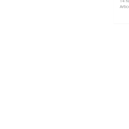
14 N
Artic