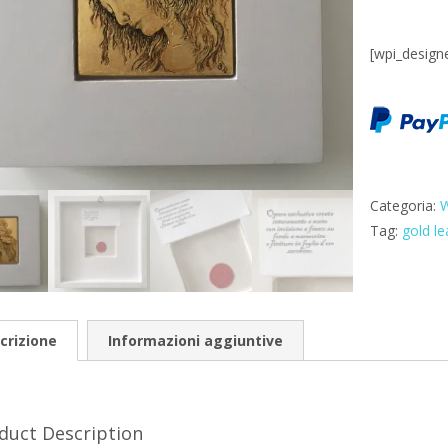
[wpi_design
Categoria:
W
Tag:
gold le
crizione
Informazioni aggiuntive
duct Description