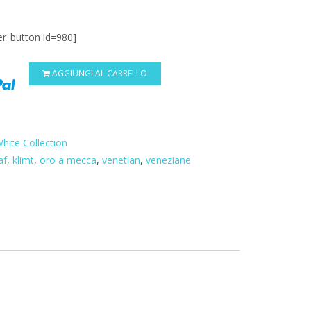
er_button id=980]
AGGIUNGI AL CARRELLO
hite Collection
af
,
klimt
,
oro a mecca
,
venetian
,
veneziane