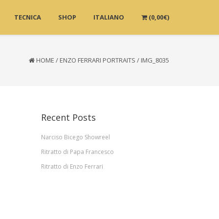
TECNICA
SHOP
ITALIANO
(
0,00
€
)
HOME
/
ENZO FERRARI PORTRAITS
/
IMG_8035
Recent Posts
Narciso Bicego Showreel
Ritratto di Papa Francesco
Ritratto di Enzo Ferrari