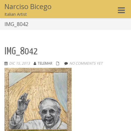
Narciso Bicego
Toggle
Italian Artist
naviga
IMG_8042
IMG_8042
DIC 15, 2013
TELEMAR
NO COMMENTS YET