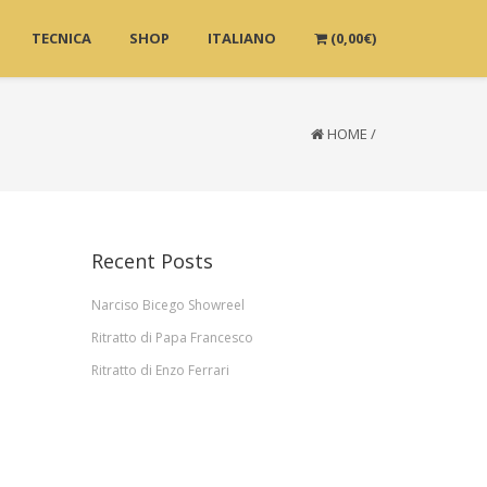
TECNICA
SHOP
ITALIANO
(
0,00
€
)
HOME
/
Recent Posts
Narciso Bicego Showreel
Ritratto di Papa Francesco
Ritratto di Enzo Ferrari